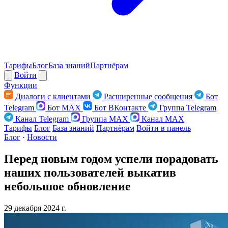
Тарифы
Блог
База знаний
Партнёрам
Войти
Функции
Диалоги с клиентами
Расширенные сообщения
Бот
Telegram
Бот MAX
Бот ВКонтакте
Группа Telegram
Канал Telegram
Группа MAX
Канал MAX
Тарифы
Блог
База знаний
Партнёрам
Войти в панель
Блог
·
Новости
Перед новым годом успели порадовать
наших пользователей выкатив
небольшое обновление
29 декабря 2024 г.