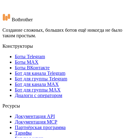
Один клик — и клиент получил прайс с кнопкой оплаты.
Плюс отдельный раздел настроек диалогов и права для
команды.
Botbrother
Создание сложных, больших ботов ещё никогда не было
таким простым.
Конструкторы
Боты Telegram
Боты MAX
Боты ВКонтакте
Бот для канала Telegram
Бот для группы Telegram
Бот для канала MAX
Бот для группы MAX
Диалоги с оператором
Ресурсы
Документация API
Документация MCP
Партнёрская программа
Тарифы