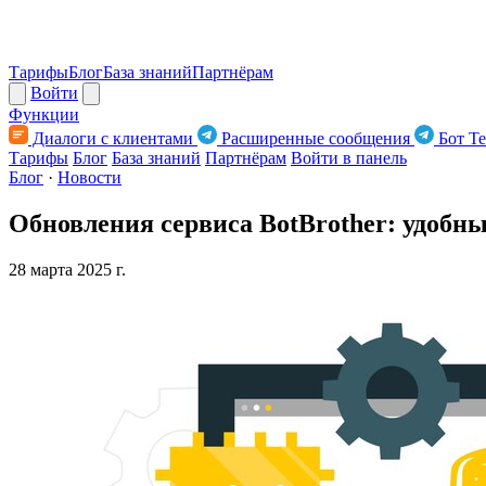
Тарифы
Блог
База знаний
Партнёрам
Войти
Функции
Диалоги с клиентами
Расширенные сообщения
Бот Te
Тарифы
Блог
База знаний
Партнёрам
Войти в панель
Блог
·
Новости
Обновления сервиса BotBrother: удобн
28 марта 2025 г.