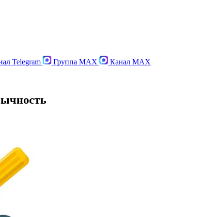
ал Telegram
Группа MAX
Канал MAX
зычность