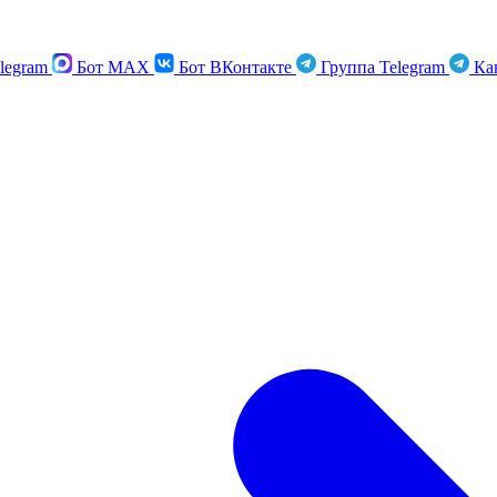
legram
Бот MAX
Бот ВКонтакте
Группа Telegram
Кан