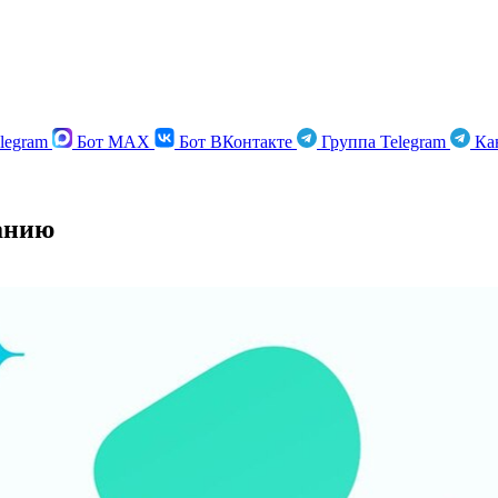
legram
Бот MAX
Бот ВКонтакте
Группа Telegram
Кан
данию