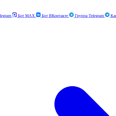
legram
Бот MAX
Бот ВКонтакте
Группа Telegram
Кан