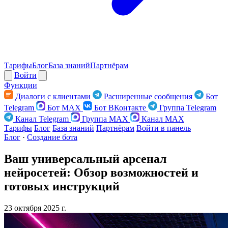
Тарифы
Блог
База знаний
Партнёрам
Войти
Функции
Диалоги с клиентами
Расширенные сообщения
Бот
Telegram
Бот MAX
Бот ВКонтакте
Группа Telegram
Канал Telegram
Группа MAX
Канал MAX
Тарифы
Блог
База знаний
Партнёрам
Войти в панель
Блог
·
Создание бота
Ваш универсальный арсенал
нейросетей: Обзор возможностей и
готовых инструкций
23 октября 2025 г.