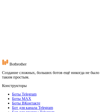
15 апреля 2026 г.
Создание бота
Создание бота нейросетью: как работает MCP-
сервер BotBrother
Подключите BotBrother к ИИ-ассистенту и собирайте ботов
обычными фразами: «сделай бота для кофейни с меню и
записью». Разбираем, что умеет MCP, где он экономит часы и
где нужен человек.
Botbrother
Создание сложных, больших ботов ещё никогда не было
таким простым.
Конструкторы
Боты Telegram
Боты MAX
Боты ВКонтакте
Бот для канала Telegram